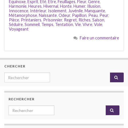
Équinoxe
,
Esprit
,
Été
,
Être
,
Feuillages
,
Fleur
,
Genre
,
Harmonie
,
Heures
,
Hivernal
,
Honte
,
Humer
,
Illusion
,
Innocence
,
Intérieur
,
Isolement
,
Juvénile
,
Manquante
,
Métamorphose
,
Naissante
,
Odeur
,
Papillon
,
Peau
,
Peur
,
Pièce
,
Printaniers
,
Prisonnier
,
Regret
,
Riches
,
Saison
,
Séduire
,
Sommeil
,
Temps
,
Tentation
,
Vie
,
Vivre
,
Vole
,
Voyageant
Faire un commentaire
CHERCHER
Search for:
RECHERCHER
Search for: