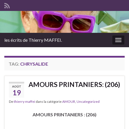
les écrits de Thierry MAFFEI.
Togg
navig
TAG:
CHRYSALIDE
AMOURS PRINTANIERS: (206)
AOÛT
19
De
thierry maffei
dans la catégorie
AMOUR
,
Uncategorized
AMOURS PRINTANIERS : (206)