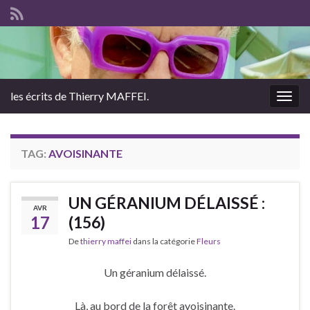
les écrits de Thierry MAFFEI.
Togg
navig
TAG:
AVOISINANTE
UN GÉRANIUM DÉLAISSÉ :
AVR
17
(156)
De
thierry maffei
dans la catégorie
Fleurs
Un géranium délaissé.
Là, au bord de la forêt avoisinante.