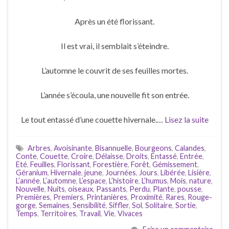
Après un été florissant.
Il est vrai, il semblait s’éteindre.
L’automne le couvrit de ses feuilles mortes.
L’année s’écoula, une nouvelle fit son entrée.
Le tout entassé d’une couette hivernale.…
Lisez la suite
Arbres
,
Avoisinante
,
Bisannuelle
,
Bourgeons
,
Calandes
,
Conte
,
Couette
,
Croire
,
Délaisse
,
Droits
,
Entassé
,
Entrée
,
Eté
,
Feuilles
,
Florissant
,
Forestière
,
Forêt
,
Gémissement
,
Géranium
,
Hivernale
,
jeune
,
Journées
,
Jours
,
Libérée
,
Lisière
,
L’année
,
L’automne
,
L’espace
,
L’histoire
,
L’humus
,
Mois
,
nature
,
Nouvelle
,
Nuits
,
oiseaux
,
Passants
,
Perdu
,
Plante
,
pousse
,
Premières
,
Premiers
,
Printanières
,
Proximité
,
Rares
,
Rouge-
gorge
,
Semaines
,
Sensibilité
,
Siffler
,
Sol
,
Solitaire
,
Sortie
,
Temps
,
Territoires
,
Travail
,
Vie
,
Vivaces