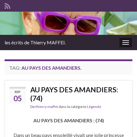
les écrits de Thierry MAFFEI.
Togg
navig
TAG:
AU PAYS DES AMANDIERS.
AU PAYS DES AMANDIERS:
SEP
05
(74)
De
thierry maffei
dans la catégorie
Légende
AU PAYS DES AMANDIERS : (74)
Dans un beau pays ensoleillé vivait une jolie princesse