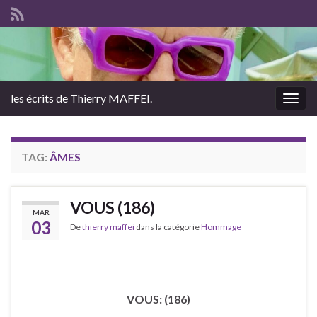
les écrits de Thierry MAFFEI.
Togg
navig
TAG:
ÂMES
VOUS (186)
MAR
03
De
thierry maffei
dans la catégorie
Hommage
VOUS: (186)