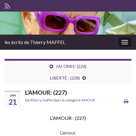
les écrits de Thierry MAFFEI.
Togg
navig
J’AI OMIS: (226)
LIBERTÉ : (228)
L’AMOUR: (227)
JAN
21
De
thierry maffei
dans la catégorie
AMOUR
L’AMOUR : (227)
L’amour.