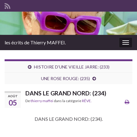
les écrits de Thierry MAFFEI.
Togg
navig
HISTOIRE D’UNE VIEILLE JARRE: (233)
UNE ROSE ROUGE: (235)
DANS LE GRAND NORD: (234)
AOÛT
05
De
thierry maffei
dans la catégorie
RÊVE.
DANS LE GRAND NORD: (234).