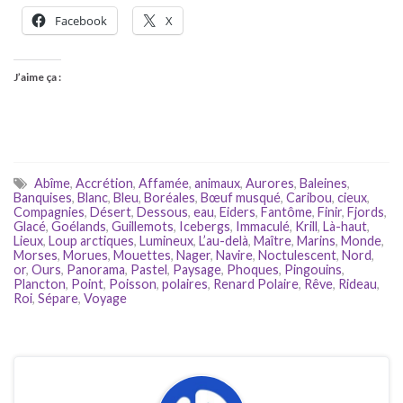
Facebook
X
J’aime ça :
Abîme
,
Accrétion
,
Affamée
,
animaux
,
Aurores
,
Baleines
,
Banquises
,
Blanc
,
Bleu
,
Boréales
,
Bœuf musqué
,
Caribou
,
cieux
,
Compagnies
,
Désert
,
Dessous
,
eau
,
Eiders
,
Fantôme
,
Finir
,
Fjords
,
Glacé
,
Goélands
,
Guillemots
,
Icebergs
,
Immaculé
,
Krill
,
Là-haut
,
Lieux
,
Loup arctiques
,
Lumineux
,
L’au-delà
,
Maître
,
Marins
,
Monde
,
Morses
,
Morues
,
Mouettes
,
Nager
,
Navire
,
Noctulescent
,
Nord
,
or
,
Ours
,
Panorama
,
Pastel
,
Paysage
,
Phoques
,
Pingouins
,
Plancton
,
Point
,
Poisson
,
polaires
,
Renard Polaire
,
Rêve
,
Rideau
,
Roi
,
Sépare
,
Voyage